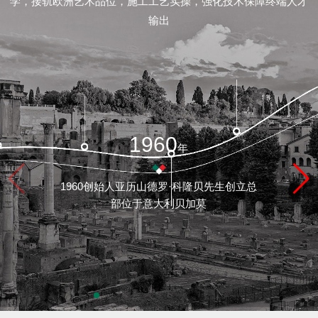
学，接轨欧洲艺术品位，施工工艺实操，强化技术保障终端人才
/
输出
联
系
feedback/
1960
年
质
1960创始人亚历山德罗·科隆贝先生创立总
保
部位于意大利贝加莫