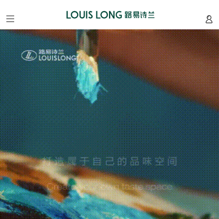
home
/
首
页
about
/
我
们