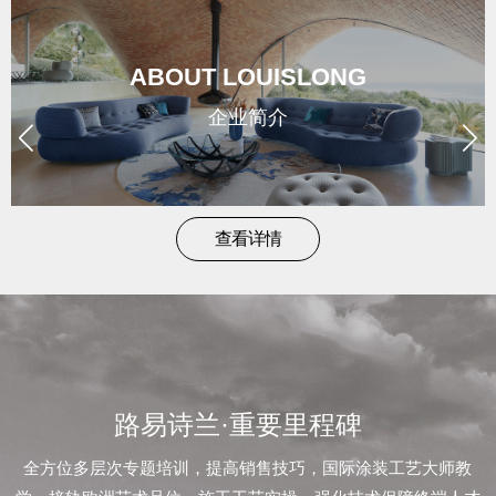
brand
/
ABOUT LOUISLONG
形
企业简介
象
news
查看详情
/
新
闻
路易诗兰·重要里程碑
contact
全方位多层次专题培训，提高销售技巧，国际涂装工艺大师教