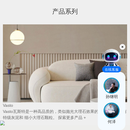
产品系列
B
在线客服
孙继明
Vasto
温
Vasto瓦斯特是一种高品质的，类似抛光大理石效果的高级涂料，含有
特级灰泥和 细小大理石颗粒。
探索更多产品 +
何泽