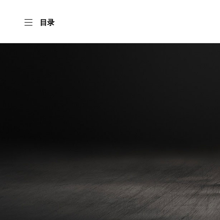
目录
首
页
我
们
产
品
形
象