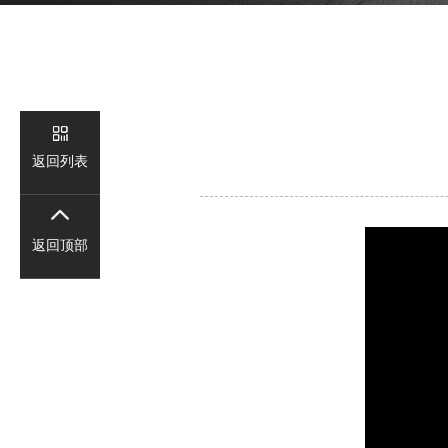
新
闻
视
返回列表
频
返回顶部
联
系