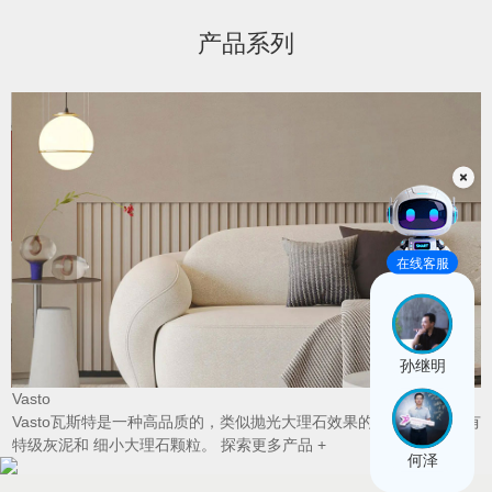
产品系列
B
在线客服
孙继明
Vasto
温
Vasto瓦斯特是一种高品质的，类似抛光大理石效果的高级涂料，含有
特级灰泥和 细小大理石颗粒。
探索更多产品 +
何泽