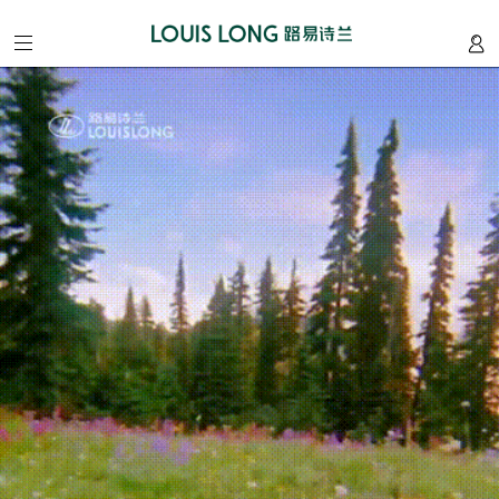
home
/
首
页
about
/
我
们