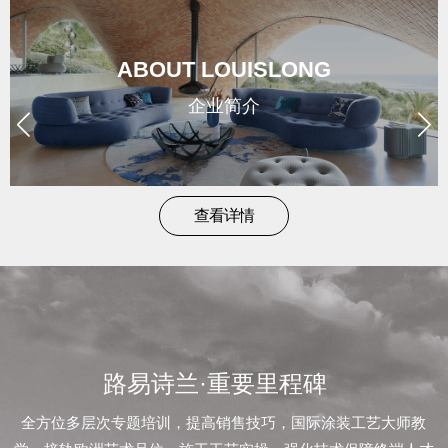
brand
/
ABOUT LOUISLONG
形
企业简介
象
news
查看详情
/
新
闻
路易诗兰·重要里程碑
contact
全方位多层次专题培训，提高销售技巧，国际涂装工艺大师教