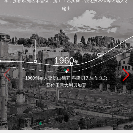
学，接轨欧洲艺术品位，施工工艺实操，强化技术保障终端人才
/
输出
联
系
feedback/
1960
年
质
1960创始人亚历山德罗·科隆贝先生创立总
保
部位于意大利贝加莫