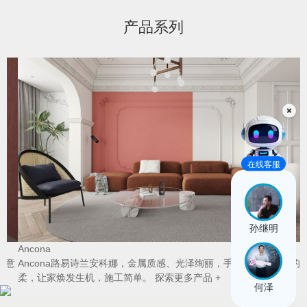
产品系列
在线客服
孙继明
Ancona
V
意
Ancona路易诗兰安科娜，金属质感、光泽绚丽，手感柔和，别样的温
柔，让家焕发生机，施工简单。
探索更多产品 +
何泽