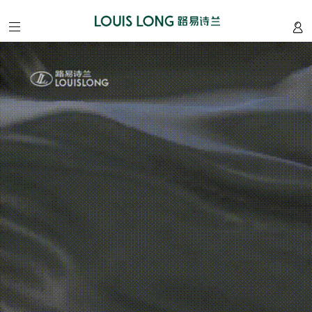
home
/
首
页
about
/
我
们