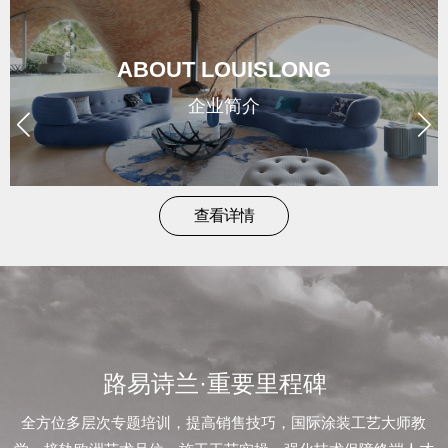
brand
/
ABOUT LOUISLONG
形
企业简介
象
news
查看详情
/
新
闻
路易诗兰·重要里程碑
contact
全方位多层次专题培训，提高销售技巧，国际涂装工艺大师教