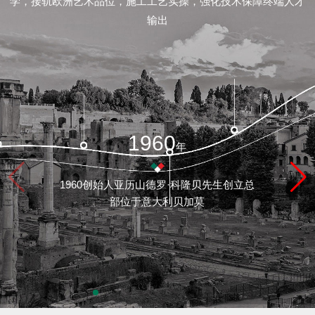
学，接轨欧洲艺术品位，施工工艺实操，强化技术保障终端人才
/
输出
联
系
feedback/
1960
年
质
1960创始人亚历山德罗·科隆贝先生创立总
保
部位于意大利贝加莫