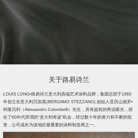
product
/
产
品
video
关于路易诗兰
/
LOUIS LONG•路易诗兰意大利高端艺术涂料品牌，集团总部于1960
年创立在意大利贝加莫(BERGAMO STEZZANO);创始人亚历山德罗•
视
科隆贝利（Alessandro Colombelli）先生，具有超前的商业眼光，抓
住了60年代所谓的“意大利奇迹”机会，经过数十年的努力和不断的投
频
资，公司成长为该地区最重要的涂料制造商之一。