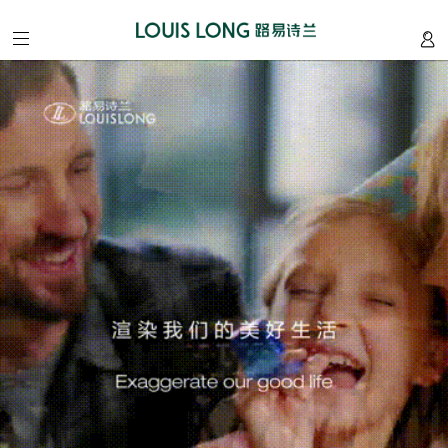
home
/
首
页
about
/
我
们