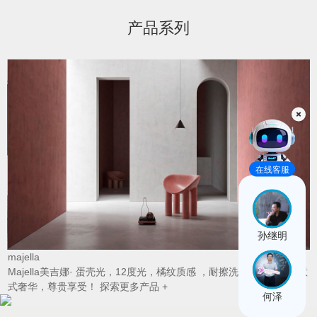
产品系列
在线客服
孙继明
majella
A
Majella美吉娜· 蛋壳光，12度光，橘纹质感 ，耐擦洗，色彩鲜艳，意
式奢华，尊贵享受！
探索更多产品 +
何泽