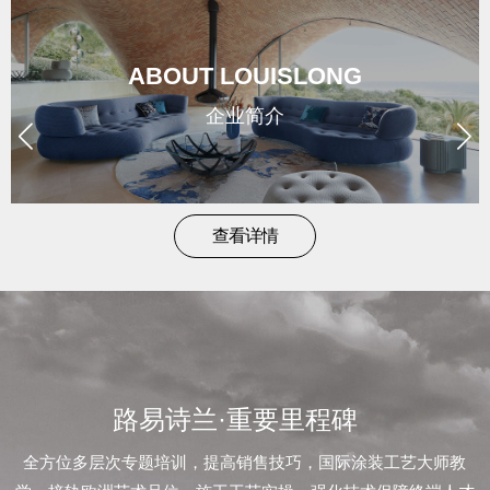
brand
/
ABOUT LOUISLONG
形
企业简介
象
news
查看详情
/
新
闻
路易诗兰·重要里程碑
contact
全方位多层次专题培训，提高销售技巧，国际涂装工艺大师教