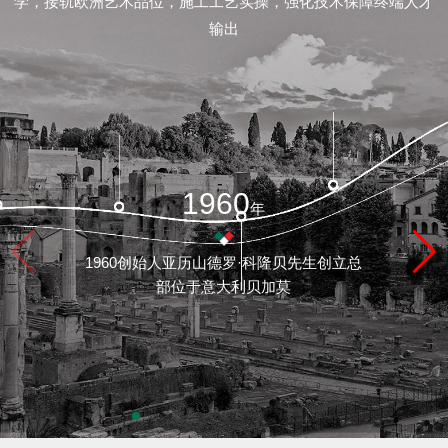
学，接轨欧洲艺术品位，施工工艺实操，强化技术保障终端人才
/
输出
联
系
feedback/
1960
年
质
1960创始人亚历山德罗·科隆贝先生创立总
保
部位于意大利贝加莫