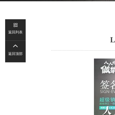
新
闻
返回列表
视
频
返回顶部
联
系