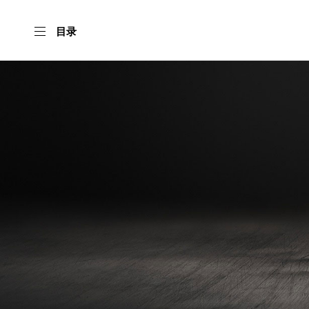
目录
首
页
我
们
产
品
形
象