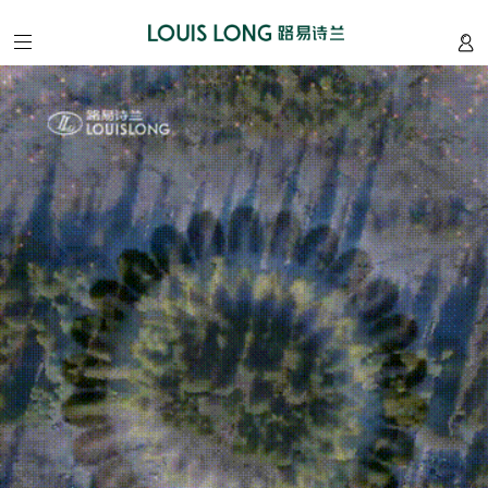
home
/
首
页
about
/
我
们