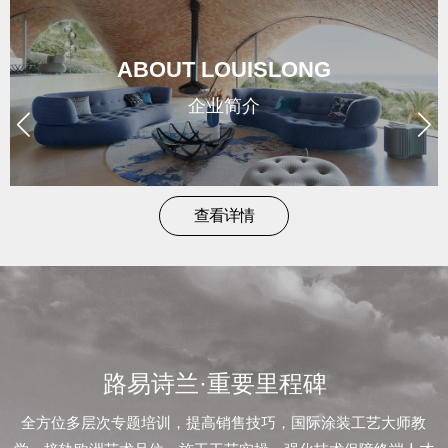
brand
/
ABOUT LOUISLONG
形
企业简介
象
news
查看详情
/
新
闻
路易诗兰·重要里程碑
contact
全方位多层次专题培训，提高销售技巧，国际涂装工艺大师教