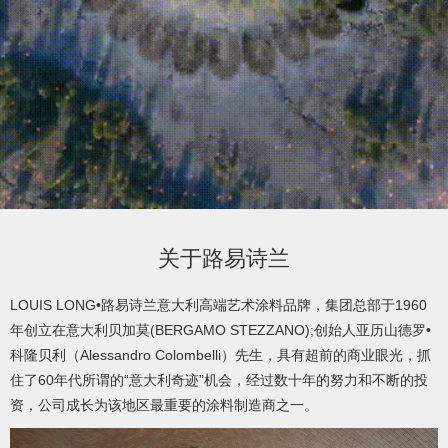
product
/
产
品
video
关于路易诗兰
/
LOUIS LONG•路易诗兰意大利高端艺术涂料品牌，集团总部于1960
年创立在意大利贝加莫(BERGAMO STEZZANO);创始人亚历山德罗•
视
科隆贝利（Alessandro Colombelli）先生，具有超前的商业眼光，抓
住了60年代所谓的“意大利奇迹”机会，经过数十年的努力和不断的投
频
资，公司成长为该地区最重要的涂料制造商之一。