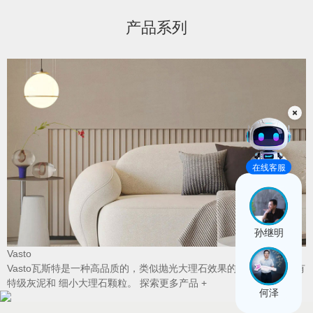
产品系列
B
在线客服
孙继明
Vasto
温
Vasto瓦斯特是一种高品质的，类似抛光大理石效果的高级涂料，含有
特级灰泥和 细小大理石颗粒。
探索更多产品 +
何泽