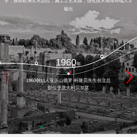
学，接轨欧洲艺术品位，施工工艺实操，强化技术保障终端人才
/
输出
联
系
feedback/
1960
年
质
1960创始人亚历山德罗·科隆贝先生创立总
保
部位于意大利贝加莫