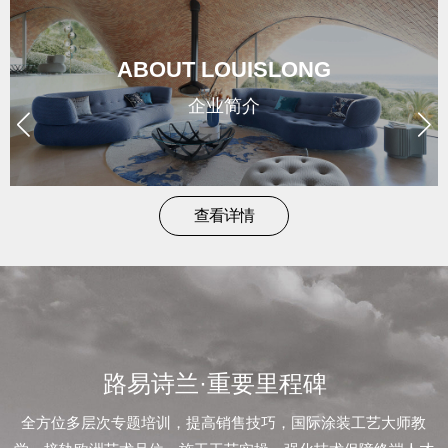
brand
/
ABOUT LOUISLONG
形
企业简介
象
news
查看详情
/
新
闻
路易诗兰·重要里程碑
contact
全方位多层次专题培训，提高销售技巧，国际涂装工艺大师教