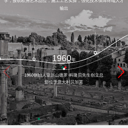
学，接轨欧洲艺术品位，施工工艺实操，强化技术保障终端人才
/
输出
联
系
feedback/
1960
年
质
1960创始人亚历山德罗·科隆贝先生创立总
保
部位于意大利贝加莫