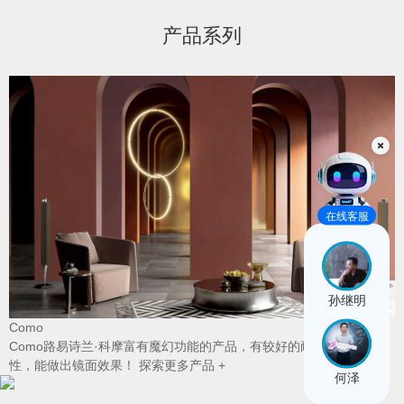
产品系列
在线客服
孙继明
Como
t
然
Como路易诗兰·科摩富有魔幻功能的产品，有较好的耐湿性、耐污染
性，能做出镜面效果！
探索更多产品 +
何泽