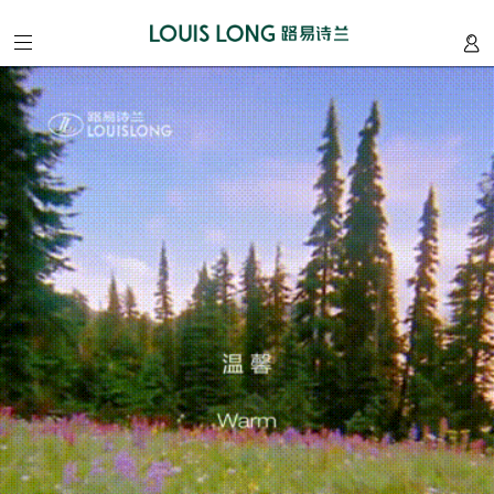
home
/
首
页
about
/
我
们