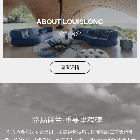
brand
/
ABOUT LOUISLONG
形
企业简介
象
news
查看详情
/
新
闻
路易诗兰·重要里程碑
contact
全方位多层次专题培训，提高销售技巧，国际涂装工艺大师教