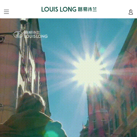
home
/
首
页
about
/
我
们