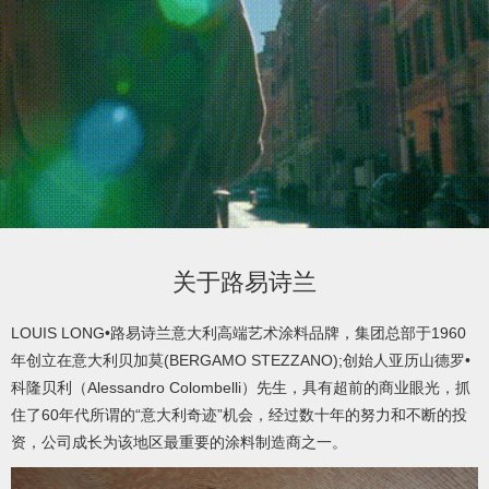
product
/
产
品
video
关于路易诗兰
/
LOUIS LONG•路易诗兰意大利高端艺术涂料品牌，集团总部于1960
年创立在意大利贝加莫(BERGAMO STEZZANO);创始人亚历山德罗•
视
科隆贝利（Alessandro Colombelli）先生，具有超前的商业眼光，抓
住了60年代所谓的“意大利奇迹”机会，经过数十年的努力和不断的投
频
资，公司成长为该地区最重要的涂料制造商之一。