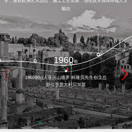
学，接轨欧洲艺术品位，施工工艺实操，强化技术保障终端人才
/
输出
联
系
feedback/
1960
年
质
1960创始人亚历山德罗·科隆贝先生创立总
保
部位于意大利贝加莫