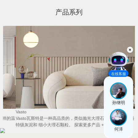
产品系列
B
在线客服
孙继明
Vasto
温
Vasto瓦斯特是一种高品质的，类似抛光大理石效果的高级涂料，含有
特级灰泥和 细小大理石颗粒。
探索更多产品 +
何泽